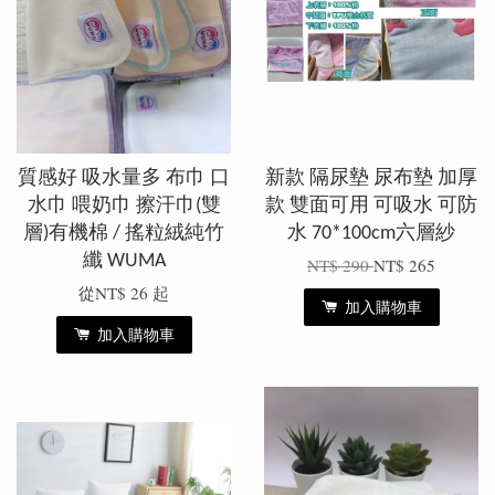
質感好 吸水量多 布巾 口
新款 隔尿墊 尿布墊 加厚
水巾 喂奶巾 擦汗巾(雙
款 雙面可用 可吸水 可防
層)有機棉 / 搖粒絨純竹
水 70*100cm六層紗
纖 WUMA
NT$ 290
NT$ 265
從
NT$ 26
起
加入購物車
加入購物車