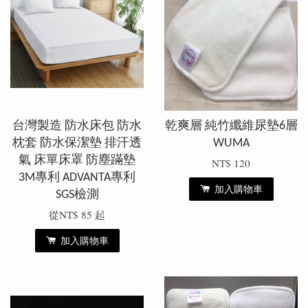
台灣製造 防水床包 防水
乾爽層 純竹纖維尿墊6層
枕套 防水保潔墊 排汗透
WUMA
氣 床單床罩 防塵蹣墊
NT$ 120
3M專利 ADVANTA專利
加入購物車
SGS檢測
從
NT$ 85
起
加入購物車