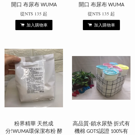
開口 布尿布 WUMA
開口 布尿布 WUMA
從
NT$ 135
起
從
NT$ 135
起
加入購物車
加入購物車
粉界精華 天然成
高品質-鎖水尿墊 折式有
分!WUMA環保潔布粉 酵
機棉 GOTS認證 100%有