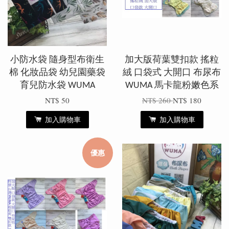
小防水袋 隨身型布衛生
加大版荷葉雙扣款 搖粒
棉 化妝品袋 幼兒園藥袋
絨 口袋式 大開口 布尿布
育兒防水袋 WUMA
WUMA 馬卡龍粉嫩色系
NT$ 50
NT$ 260
NT$ 180
加入購物車
加入購物車
優惠