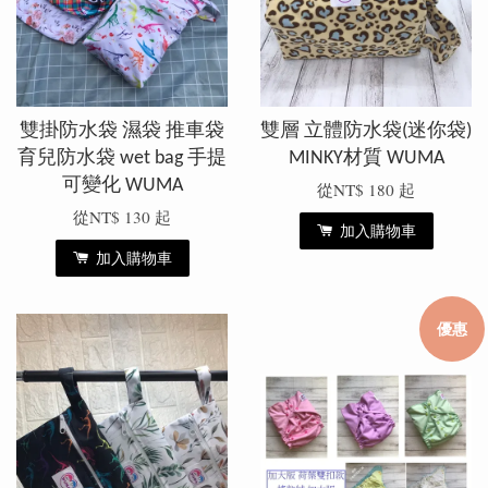
雙掛防水袋 濕袋 推車袋
雙層 立體防水袋(迷你袋)
育兒防水袋 wet bag 手提
MINKY材質 WUMA
可變化 WUMA
從
NT$ 180
起
從
NT$ 130
起
加入購物車
加入購物車
優惠