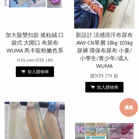
加大版雙扣款 搖粒絨 口
新設計 涼感排汗布尿布
袋式 大開口 布尿布
AWJ-CN單層 18kg-105kg
WUMA 馬卡龍粉嫩色系
尿褲 環保布尿布 小童/
小學生/青少年/成人
NT$ 240
NT$ 180
WUMA
加入購物車
從
NT$ 279
起
加入購物車
優惠