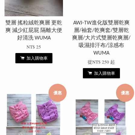
雙層 搖粒絨乾爽層 更乾
AWJ-TW進化版雙層乾爽
爽 減少紅屁屁 隔離大便
層/袖套/乾爽套/雙層乾
好清洗 WUMA
爽層/大片式雙層乾爽層/
吸濕排汗布/涼感布
NT$ 25
WUMA
加入購物車
從
NT$ 250
起
加入購物車
優惠
優惠