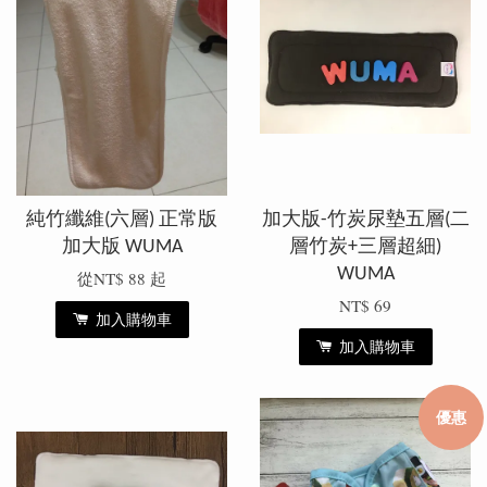
純竹纖維(六層) 正常版
加大版-竹炭尿墊五層(二
加大版 WUMA
層竹炭+三層超細)
WUMA
從
NT$ 88
起
NT$ 69
加入購物車
加入購物車
優惠