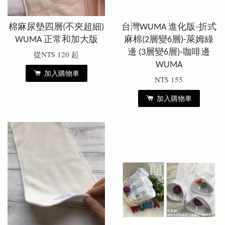
棉麻尿墊四層(不夾超細)
台灣WUMA 進化版-折式
WUMA 正常和加大版
麻棉(2層變6層)-萊姆綠
邊 (3層變6層)-咖啡邊
從
NT$ 120
起
WUMA
加入購物車
NT$ 155
加入購物車