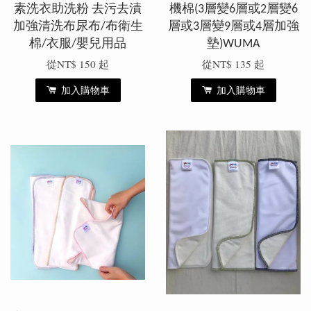
素洗衣助洗粉 去污去漬
機棉(3層變6層或2層變6
加強清洗布尿布/布衛生
層或3層變9層或4層加強
棉/衣服/嬰兒用品
墊)WUMA
從
NT$ 150
起
從
NT$ 135
起
加入購物車
加入購物車