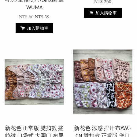
可洗/重複使用/涼感舒適
NT$ 260
WUMA
加入購物車
NT$ 60
NT$ 39
加入購物車
新花色 正常版 雙扣款 搖
新花色 涼感 排汗布AWJ-
粒絨 口袋式 大開口 布尿
CN 雙扣款 正常版 兜口