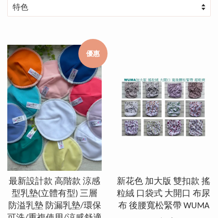
優惠
最新設計款 高階款 涼感
新花色 加大版 雙扣款 搖
型乳墊(立體有型) 三層
粒絨 口袋式 大開口 布尿
防溢乳墊 防漏乳墊/環保
布 後腰寬松緊帶 WUMA