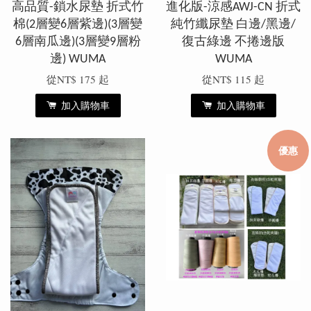
高品質-鎖水尿墊 折式竹
進化版-涼感AWJ-CN 折式
棉(2層變6層紫邊)(3層變
純竹纖尿墊 白邊/黑邊/
6層南瓜邊)(3層變9層粉
復古綠邊 不捲邊版
邊) WUMA
WUMA
從
NT$ 175
起
從
NT$ 115
起
加入購物車
加入購物車
優惠