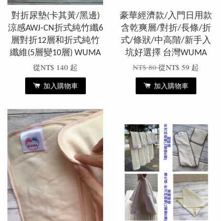
對折尿墊(卡其黃/黑邊)
豪華經濟款/入門日用款
涼感AWJ-CN折式純竹纖6
含乾爽層/對折/長條/折
層對折12層和折式純竹
式/條狀/中高階/新手入
纖維(5層變10層) WUMA
坑好選擇 台灣WUMA
從
NT$ 140
起
NT$ 80
從
NT$ 59
起
加入購物車
加入購物車