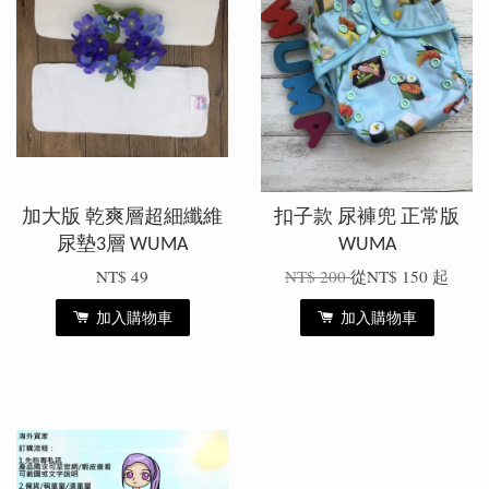
加大版 乾爽層超細纖維
扣子款 尿褲兜 正常版
尿墊3層 WUMA
WUMA
NT$ 49
NT$ 200
從
NT$ 150
起
加入購物車
加入購物車