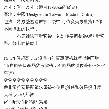
尺寸：單一尺寸（適合11-20kg的寶寶）
產地：中國(Designed in Taiwan , Made in China)
包法：將尿墊塞進尿褲口袋中,可依寶寶尿量搭1-2條
不同厚度的尿墊，
布尿褲跨下鬆緊帶，包好後要調整為U型,鬆緊
帶不能卡在褪肉上。
PS.C/P值超高，最沒壓力的實惠價格就買得到了喔!
(市售同等級產品參考價格，不同品牌價位💰️400~800/
單褲)
💎💎💎💎💎💎💎💎💎💎
🔵非常推薦搭配鎖水尿墊來使用,質感和效果提升度
大增!大增!大增!
✔️1.折式竹棉2變6-紫邊
✔️2.折式竹棉3變9-粉邊