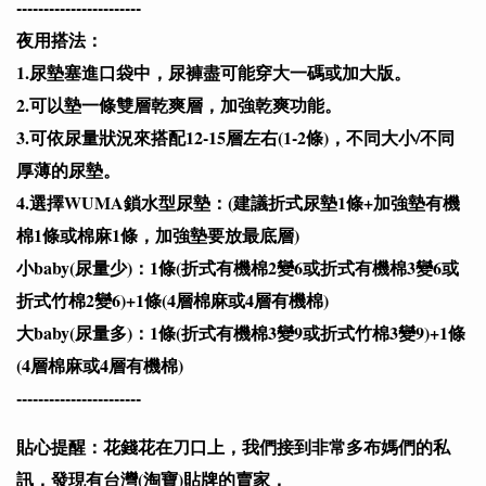
-----------------------
夜用搭法：
1.尿墊塞進口袋中，尿褲盡可能穿大一碼或加大版。
2.可以墊一條雙層乾爽層，加強乾爽功能。
3.可依尿量狀況來搭配12-15層左右(1-2條)，不同大小/不同
厚薄的尿墊。
4.選擇WUMA鎖水型尿墊：(建議折式尿墊1條+加強墊有機
棉1條或棉麻1條，加強墊要放最底層)
小baby(尿量少)：1條(折式有機棉2變6或折式有機棉3變6或
折式竹棉2變6)+1條(4層棉麻或4層有機棉)
大baby(尿量多)：1條(折式有機棉3變9或折式竹棉3變9)+1條
(4層棉麻或4層有機棉)
-----------------------
貼心提醒：花錢花在刀口上，我們接到非常多布媽們的私
訊，發現有台灣(淘寶)貼牌的賣家，