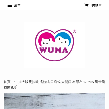
選單
購物車
›
首頁
加大版雙扣款 搖粒絨 口袋式 大開口 布尿布 WUMA 馬卡龍
粉嫩色系