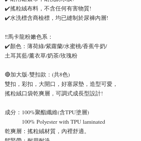
✔️搖粒絨布料，不含任何有害物質!
✔️水洗標含商檢標，均已縫制於尿褲內層!
‼️馬卡龍粉嫩色系：
✔️顏色：薄荷綠/紫蘿蘭/水蜜桃/香蕉牛奶/
土耳其藍/薰衣草/奶茶/玫瑰粉
🔴加大版-雙扣款：(共8色)
雙扣，彩扣，大開口，好塞尿墊，造型可愛，
搖粒絨口袋乾爽層，可調式成長型設計!
成分：100%聚酯纖維(含TPU塗層)
100% Polyester with TPU laminated
乾爽層：搖粒絨材質，內裡舒適。
鬆緊帶：耐用耐洗。