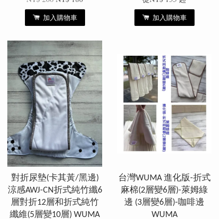
加入購物車
加入購物車
對折尿墊(卡其黃/黑邊)
台灣WUMA 進化版-折式
涼感AWJ-CN折式純竹纖6
麻棉(2層變6層)-萊姆綠
層對折12層和折式純竹
邊 (3層變6層)-咖啡邊
纖維(5層變10層) WUMA
WUMA