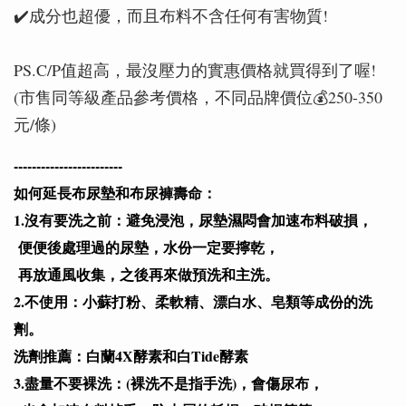
✔️成分也超優，而且布料不含任何有害物質!
PS.C/P值超高，最沒壓力的實惠價格就買得到了喔!
(市售同等級產品參考價格，不同品牌價位💰️250-350
元/條)
------------------------
如何延長布尿墊和布尿褲壽命：
1.沒有要洗之前：避免浸泡，尿墊濕悶會加速布料破損，
便便後處理過的尿墊，水份一定要擰乾，
再放通風收集，之後再來做預洗和主洗。
2.不使用：小蘇打粉、柔軟精、漂白水、皂類等成份的洗
劑。
洗劑推薦：白蘭4X酵素和白Tide酵素
3.盡量不要裸洗：(裸洗不是指手洗)，會傷尿布，