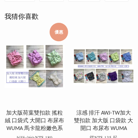
我猜你喜歡
優惠
加大版荷葉雙扣款 搖粒
涼感 排汗 AWJ-TW加大
絨 口袋式 大開口 布尿布
雙扣款 加大版 口袋款 大
WUMA 馬卡龍粉嫩色系
開口 布尿布 WUMA
NT$ 260
NT$ 180
從
NT$ 135
起