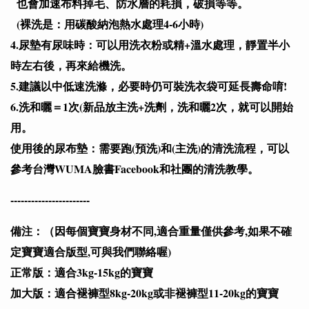
也會加速布料掉毛、防水層的耗損，破損等等。
(裸洗是：用碳酸納泡熱水處理4-6小時)
4.尿墊有尿味時：可以用洗衣粉或精+溫水處理，靜置半小
時左右後，再來給機洗。
5.建議以中低速洗滌，必要時仍可裝洗衣袋可延長壽命唷!
6.洗和曬＝1次(新品放主洗+洗劑，洗和曬2次，就可以開始
用。
使用後的尿布墊：需要跑(預洗)和(主洗)的清洗流程，可以
參考台灣WUMA臉書Facebook和社團的清洗教學。
-----------------------
備注：（因每個寶寶身材不同,適合重量僅供參考,如果不確
定寶寶適合版型,可與我們聯絡喔)
正常版：適合3kg-15kg的寶寶
加大版：適合褪褲型8kg-20kg或非褪褲型11-20kg的寶寶