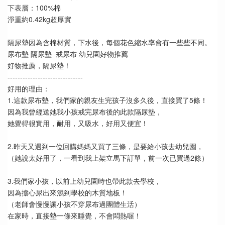
下表層：100%棉
淨重約0.42kg超厚實
隔尿墊因為含棉材質，下水後，每個花色縮水率會有一些些不同。
尿布墊 隔尿墊  戒尿布 幼兒園好物推薦
好物推薦，隔尿墊！
------------------------------
好用的理由：
1.這款尿布墊，我們家的親友生完孩子沒多久後，直接買了5條！
因為我曾經送她我小孩戒完尿布後的此款隔尿墊，
她覺得很實用，耐用，又吸水，好用又便宜！
2.昨天又遇到一位回購媽媽又買了三條，是要給小孩去幼兒園，
（她說太好用了，一看到我上架立馬下訂單，前一次已買過2條）
3.我們家小孩，以前上幼兒園時也帶此款去學校，
因為擔心尿出來濕到學校的木質地板！
（老師會慢慢讓小孩不穿尿布過團體生活）
在家時，直接墊一條來睡覺，不會悶熱喔！