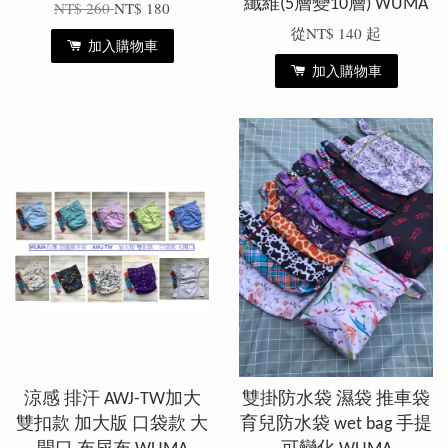
纖維(5層變10層) WUMA
NT$ 260
NT$ 180
從
NT$ 140
起
加入購物車
加入購物車
涼感 排汗 AWJ-TW加大
雙掛防水袋 濕袋 推車袋
雙扣款 加大版 口袋款 大
育兒防水袋 wet bag 手提