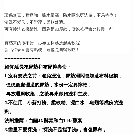
------------------------------
環保無毒，耐磨強，吸水量高，防水隔水更透氣，不易移位！
清洗不變形，不變硬，柔軟舒適。
可直接洗衣機清洗，因為是加厚款，所以乾得會比較慢一些! 
質感真的很不錯，紗布面料越洗越柔軟喔，
新品時表面會有點硬，這也是自留款喔！
------------------------
如何延長布尿墊和布尿褲壽命：
1.沒有要洗之前：避免浸泡，尿墊濕悶會加速布料破損，
便便後處理過的尿墊，水份一定要擰乾，
再放通風收集，之後再來做預洗和主洗。
2.不使用：小蘇打粉、柔軟精、漂白水、皂類等成份的洗
劑。
洗劑推薦：白蘭4X酵素和白Tide酵素
3.盡量不要裸洗：(裸洗不是指手洗)，會傷尿布，