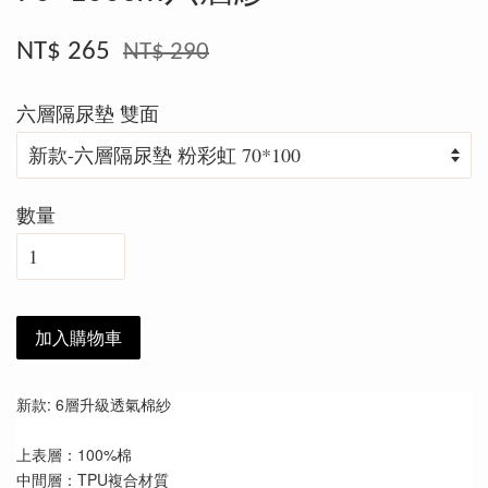
NT$ 265
NT$ 290
六層隔尿墊 雙面
數量
加入購物車
新款: 6層升級透氣棉紗
上表層：100%棉
中間層：TPU複合材質