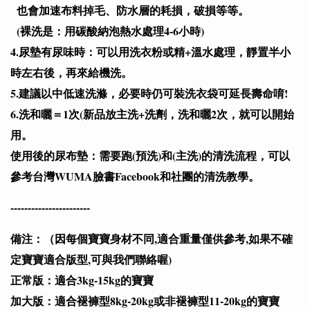
也會加速布料掉毛、防水層的耗損，破損等等。
(裸洗是：用碳酸納泡熱水處理4-6小時)
4.尿墊有尿味時：可以用洗衣粉或精+溫水處理，靜置半小
時左右後，再來給機洗。
5.建議以中低速洗滌，必要時仍可裝洗衣袋可延長壽命唷!
6.洗和曬＝1次(新品放主洗+洗劑，洗和曬2次，就可以開始
用。
使用後的尿布墊：需要跑(預洗)和(主洗)的清洗流程，可以
參考台灣WUMA臉書Facebook和社團的清洗教學。
-----------------------
備注：（因每個寶寶身材不同,適合重量僅供參考,如果不確
定寶寶適合版型,可與我們聯絡喔)
正常版：適合3kg-15kg的寶寶
加大版：適合褪褲型8kg-20kg或非褪褲型11-20kg的寶寶