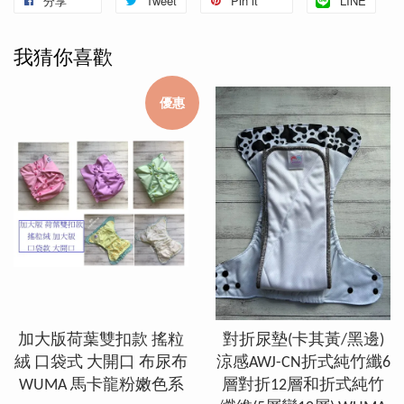
分享
Tweet
Pin it
LINE
我猜你喜歡
優惠
加大版荷葉雙扣款 搖粒
對折尿墊(卡其黃/黑邊)
絨 口袋式 大開口 布尿布
涼感AWJ-CN折式純竹纖6
WUMA 馬卡龍粉嫩色系
層對折12層和折式純竹