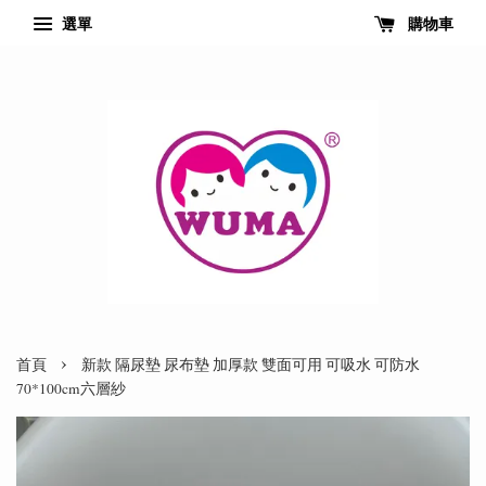
選單
購物車
›
首頁
新款 隔尿墊 尿布墊 加厚款 雙面可用 可吸水 可防水
70*100cm六層紗